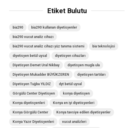
Etiket Bulutu
bia290
bia290 kullanan diyetisyenler
bia290 vucut analiz cihazı
bia290 vucut analiz cihazı yüz tanıma sistemi
bia teknolojisi
diyetisyen betül uysal
diyetisyen cihazları
Diyetisyen Demet Ural Nikbay
diyetisyen mugla ula
Diyetisyen Mukadder BÜYÜKZEREN
diyetisyen tartıları
Diyetisyen Tuğba YILDIZ
dyt betül uysal
Görgülü Center Diyetisyen
konya diyetisyen
Konya diyetisyenleri
Konya en iyi diyetisyenleri
Konya Görgülü Center
Konya tavsiye edilen diyetisyenler
Konya Yazır Diyetisyenleri
vucut analizleri