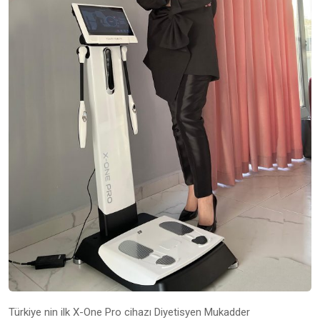
Türkiye nin ilk X-One Pro cihazı Diyetisyen Mukadder