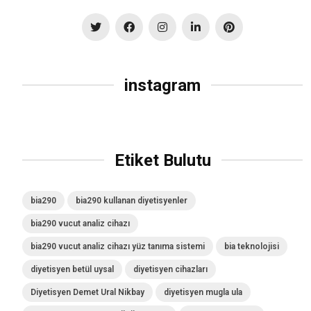
instagram
Etiket Bulutu
bia290
bia290 kullanan diyetisyenler
bia290 vucut analiz cihazı
bia290 vucut analiz cihazı yüz tanıma sistemi
bia teknolojisi
diyetisyen betül uysal
diyetisyen cihazları
Diyetisyen Demet Ural Nikbay
diyetisyen mugla ula