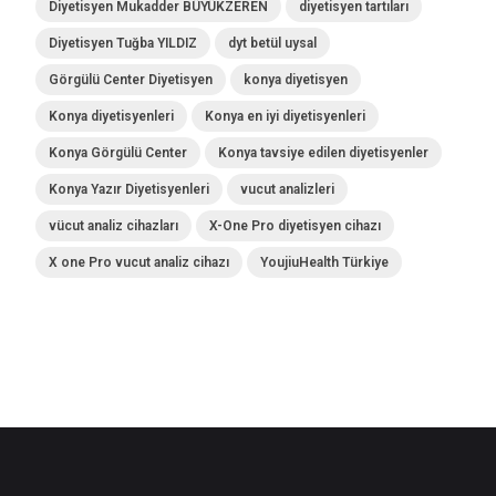
Diyetisyen Mukadder BÜYÜKZEREN
diyetisyen tartıları
Diyetisyen Tuğba YILDIZ
dyt betül uysal
Görgülü Center Diyetisyen
konya diyetisyen
Konya diyetisyenleri
Konya en iyi diyetisyenleri
Konya Görgülü Center
Konya tavsiye edilen diyetisyenler
Konya Yazır Diyetisyenleri
vucut analizleri
vücut analiz cihazları
X-One Pro diyetisyen cihazı
X one Pro vucut analiz cihazı
YoujiuHealth Türkiye