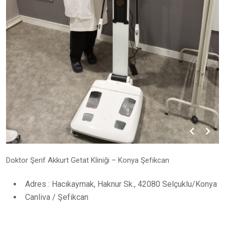
Doktor Şerif Akkurt Getat Kliniği – Konya Şefikcan
Adres : Hacıkaymak, Haknur Sk., 42080 Selçuklu/Konya
Canliva / Şefikcan