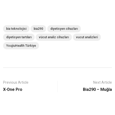
bia teknolojisi
bia290
diyetisyen cihazları
diyetisyen tartıları
vücut analiz cihazları
vucut analizleri
YoujiuHealth Türkiye
Previous Article
Next Article
X-One Pro
Bia290 – Muğla